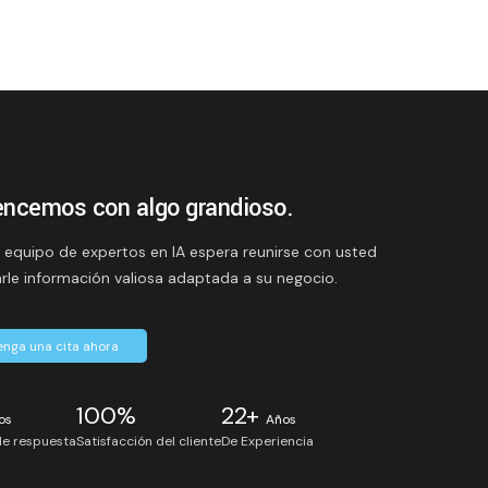
ncemos con algo grandioso.
 equipo de expertos en IA espera reunirse con usted
arle información valiosa adaptada a su negocio.
nga una cita ahora
100%
22+
os
Años
e respuesta
Satisfacción del cliente
De Experiencia