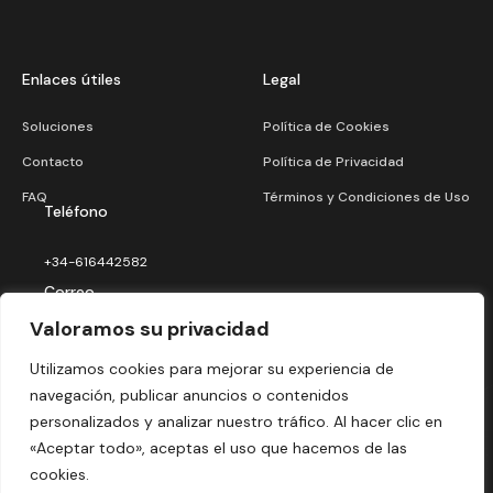
Enlaces útiles
Legal
Soluciones
Política de Cookies
Contacto
Política de Privacidad
FAQ
Términos y Condiciones de Uso
Teléfono
+34-616442582
Correo
Valoramos su privacidad
info@iaalrescate.com
Utilizamos cookies para mejorar su experiencia de
navegación, publicar anuncios o contenidos
personalizados y analizar nuestro tráfico. Al hacer clic en
«Aceptar todo», aceptas el uso que hacemos de las
cookies.